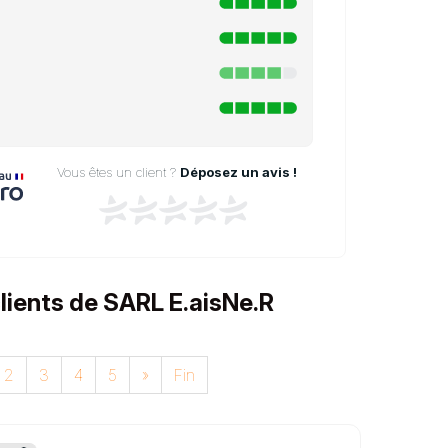
Vous êtes un client ?
Déposez un avis !
clients de SARL E.aisNe.R
2
3
4
5
»
Fin