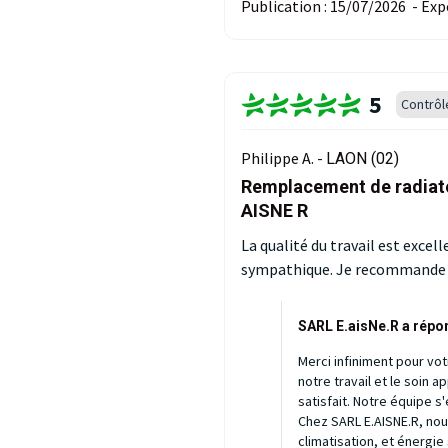
Publication :
15/07/2026
-
Exp
5
Contrôl
Philippe A. -
LAON (02)
Remplacement de radiate
AISNE R
La qualité du travail est excel
sympathique. Je recommande 
SARL E.aisNe.R a répo
Merci infiniment pour vot
notre travail et le soin 
satisfait. Notre équipe s
Chez SARL E.AISNE.R, nou
climatisation, et énergie