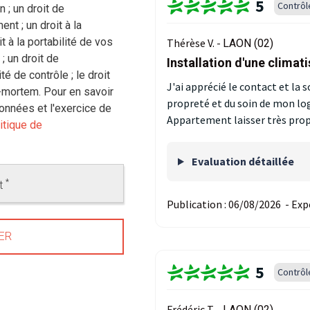
5
Contrôl
n ; un droit de
ent ; un droit à la
it à la portabilité de vos
Thérèse V. -
LAON (02)
; un droit de
Installation d'une climat
é de contrôle ; le droit
J'ai apprécié le contact et la
-mortem. Pour en savoir
propreté et du soin de mon l
données et l'exercice de
Appartement laisser très prop
itique de
Evaluation détaillée
*
ot
Publication :
06/08/2026
-
Exp
5
Contrôl
Frédéric T. -
LAON (02)