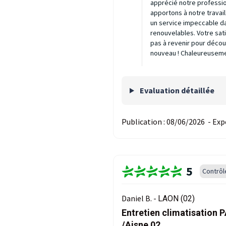
apprécié notre profession
apportons à notre travail
un service impeccable d
renouvelables. Votre sat
pas à revenir pour découv
nouveau ! Chaleureuseme
Evaluation détaillée
Publication :
08/06/2026
-
Exp
5
Contrôl
Daniel B. -
LAON (02)
Entretien climatisatio
/Aisne 02