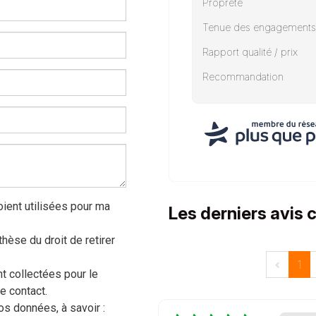
Propreté
Tenue des engagements
Rapport qualité / prix
Recommandation
ient utilisées pour ma
Les derniers avis 
hèse du droit de retirer
«
1
 collectées pour le
e contact.
s données, à savoir :