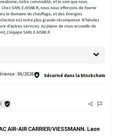
nalisme, notre convivialité, et le soin que nous
. Chez SARL E.AISNE.R, nous nous efforçons de fournir
ans le domaine du chauffage, et des énergies
isfaction est notre plus grande récompense. N’hésitez
rir d'autres services. Au plaisir de vous accueillir de
nt, L'équipe SARL E.AISNE.R
érience :
06/2026
Sécurisé dans la blockchain
é
n PAC AIR-AIR CARRIER/VIESSMANN. Laon