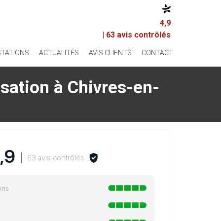
4,9
| 63 avis contrôlés
STATIONS
ACTUALITÉS
AVIS CLIENTS
CONTACT
sation à Chivres-en-
,9
63 avis contrôlés
ons