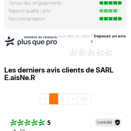
Tenue des engagements
Rapport qualité / prix
Recommandation
Vous êtes un client ?
Déposez un avis
!
Les derniers avis clients de SARL
E.aisNe.R
«
1
2
»
Fin
5
Contrôlé