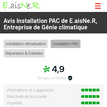
Togg
navig
Avis Installation PAC de E.aisNe.R,
Entreprise de Génie climatique
Installation climatisation
Installation PAC
Réparation & Entretien
4,9
63 avis contrôlés
Informations et suggestions
Réactivité de la société
Propreté